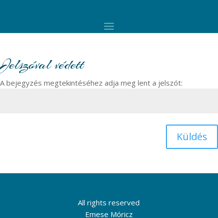
Jelszóval védett
A bejegyzés megtekintéséhez adja meg lent a jelszót:
Küldés
All rights reserved
Emese Móricz